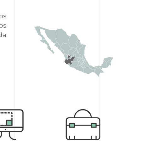
os
os
da