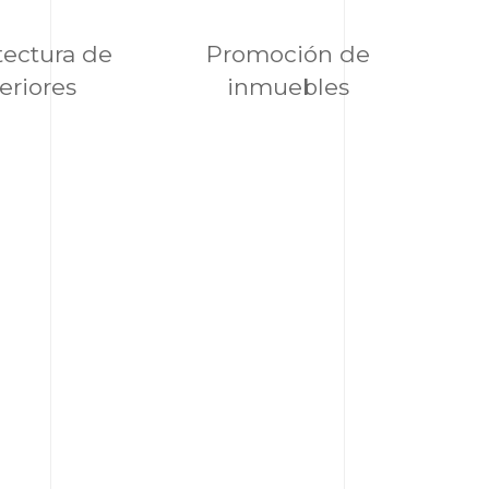
tectura de
Promoción de
teriores
inmuebles