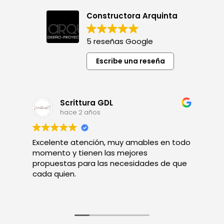
Constructora Arquinta
5 reseñas Google
Escribe una reseña
Scrittura GDL
hace 2 años
Excelente atención, muy amables en todo
A
momento y tienen las mejores
s
propuestas para las necesidades de que
cada quien.