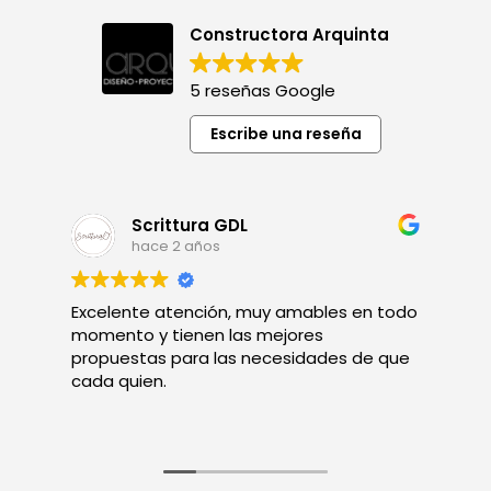
Constructora Arquinta
5 reseñas Google
Escribe una reseña
Scrittura GDL
hace 2 años
Excelente atención, muy amables en todo
A
momento y tienen las mejores
s
propuestas para las necesidades de que
cada quien.