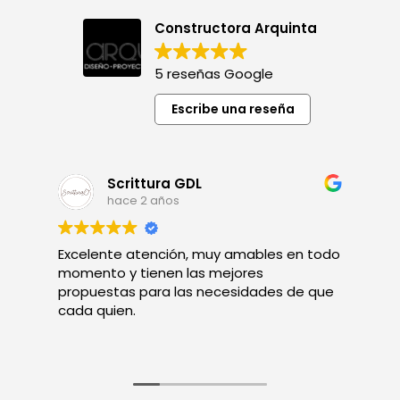
Constructora Arquinta
5 reseñas Google
Escribe una reseña
Scrittura GDL
hace 2 años
Excelente atención, muy amables en todo
A
momento y tienen las mejores
s
propuestas para las necesidades de que
cada quien.