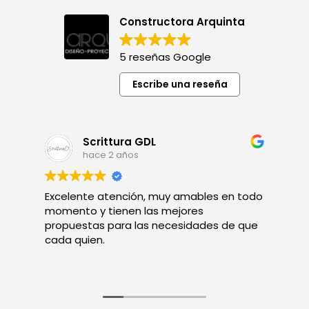
Constructora Arquinta
5 reseñas Google
Escribe una reseña
Scrittura GDL
hace 2 años
Excelente atención, muy amables en todo
A
momento y tienen las mejores
s
propuestas para las necesidades de que
cada quien.